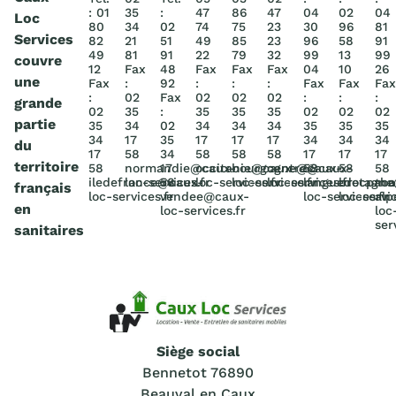
: 01
35
:
47
86
47
04
02
04
Loc
80
34
02
74
75
23
30
96
81
Services
82
21
51
49
85
23
96
58
91
49
81
91
22
79
32
99
13
99
couvre
12
Fax
48
Fax
Fax
Fax
04
10
26
une
Fax
:
92
:
:
:
Fax
Fax
Fax
:
02
Fax
02
02
02
:
:
:
grande
02
35
:
35
35
35
02
02
02
partie
35
34
02
34
34
34
35
35
35
34
17
35
17
17
17
34
34
34
du
17
58
34
58
58
58
17
17
17
territoire
58
normandie@caux-
17
occitanie@caux-
bourgogne@caux-
centre@caux-
58
58
58
iledefrance@caux-
loc-services.fr
58
loc-services.fr
loc-services.fr
loc-services.fr
languedocpac
bretagn
rho
français
loc-services.fr
vendee@caux-
loc-services.fr
loc-servic
alp
en
loc-services.fr
loc
ser
sanitaires
Siège social
Bennetot 76890
Beauval en Caux