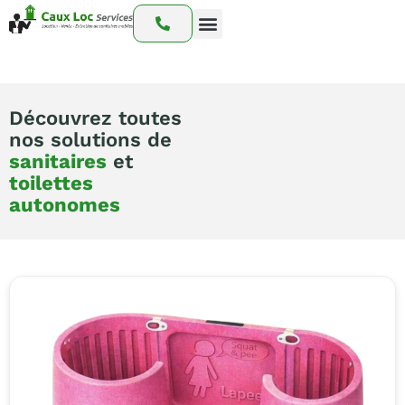
Nos prestations
Nos interventions
Notre catalogue
Découvrez toutes
nos solutions de
sanitaires
et
toilettes
autonomes