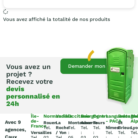
Vous avez affiché la totalité de nos produits
Vous avez un
Demander mon devis
projet ?
Recevez votre
devis
personnalisé en
24h
Île-
Normandie
Vendée
Occitanie
Bourgogne
Centre
Languedoc
Bretagn
Rh
de-
- PACA
Al
Avec 9
Rouen
La
Montauban
Auxerre
Tours
St
France
Tel.
Roche
Tel.
Tel.
Tel.
Nîmes
Brieuc
Lyo
agences,
Versailles
:
/ Yon
:
:
:
Tel.
Tel.
Tel.
Caux
Tel.
02
Tel.
05
03
02
:
:
: