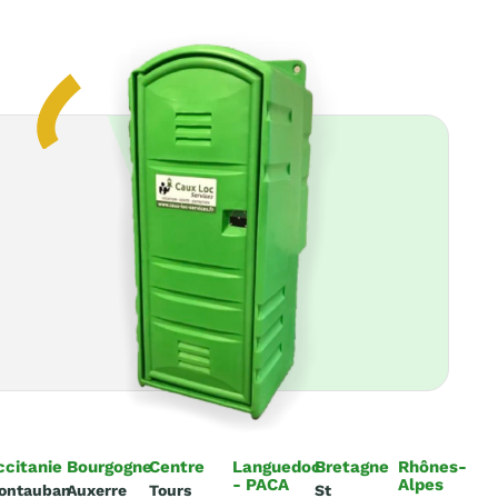
ccitanie
Bourgogne
Centre
Languedoc
Bretagne
Rhônes-
- PACA
Alpes
ontauban
Auxerre
Tours
St