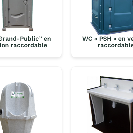
Grand-Public” en
WC « PSH » en v
ion raccordable
raccordabl