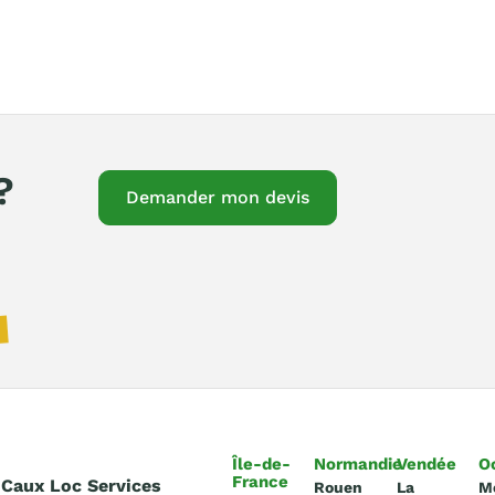
?
Demander mon devis
Île-de-
Normandie
Vendée
O
France
 Caux Loc Services
Rouen
La
M