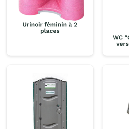
Urinoir féminin à 2
places
WC “
vers