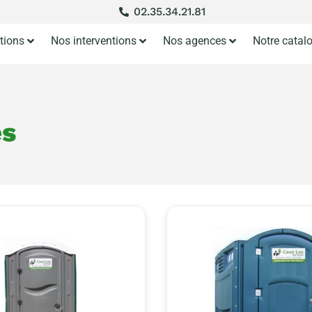
02.35.34.21.81
tions
Nos interventions
Nos agences
Notre catal
es