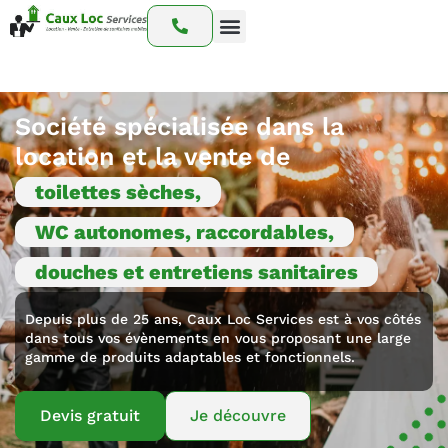
Nos prestations
Nos interventions
Notre catalogue
Société spécialisée dans la
location et la vente de
toilettes sèches,
WC autonomes, raccordables,
douches et entretiens sanitaires
Depuis plus de 25 ans, Caux Loc Services est à vos côtés
dans tous vos évènements en vous proposant une large
gamme de produits adaptables et fonctionnels.
Devis gratuit
Je découvre