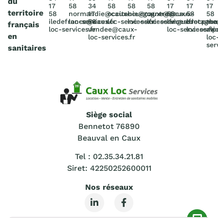
du
17
58
34
58
58
58
17
17
17
territoire
58
normandie@caux-
17
occitanie@caux-
bourgogne@caux-
centre@caux-
58
58
58
iledefrance@caux-
loc-services.fr
58
loc-services.fr
loc-services.fr
loc-services.fr
languedocpac
bretagn
rho
français
loc-services.fr
vendee@caux-
loc-services.fr
loc-servic
alp
en
loc-services.fr
loc
ser
sanitaires
Siège social
Bennetot 76890
Beauval en Caux
Tel : 02.35.34.21.81
Siret: 42250252600011
Nos réseaux