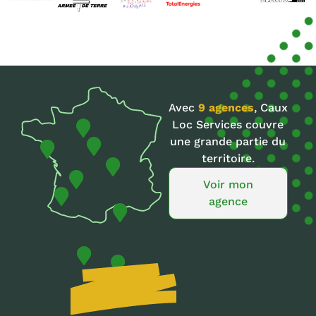
Avec
9 agences
, Caux
Loc Services couvre
une grande partie du
Caux Loc Services - Rouen
territoire.
Caux Loc Services - Versailles
oc Services - St Brieuc
Voir mon
Caux Loc Services - Auxerre
agence
Caux Loc Services - Tours
oc Services - La Roche / Yon
Caux Loc Services - Lyon
Caux Loc Services - Montauban
Caux Loc Services - Nîmes