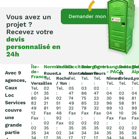
Vous avez un
Demander mon devis
projet ?
Recevez votre
devis
personnalisé en
24h
Île-
Normandie
Vendée
Occitanie
Bourgogne
Centre
Languedoc
Bretagn
Rh
de-
- PACA
Al
Avec 9
Rouen
La
Montauban
Auxerre
Tours
St
France
Tel.
Roche
Tel.
Tel.
Tel.
Nîmes
Brieuc
Lyo
agences,
Versailles
:
/ Yon
:
:
:
Tel.
Tel.
Tel.
Caux
Tel.
02
Tel.
05
03
02
:
:
:
: 01
35
:
47
86
47
04
02
04
Loc
80
34
02
74
75
23
30
96
81
Services
82
21
51
49
85
23
96
58
91
49
81
91
22
79
32
99
13
99
couvre
12
Fax
48
Fax
Fax
Fax
04
10
26
une
Fax
:
92
:
:
:
Fax
Fax
Fax
:
02
Fax
02
02
02
:
:
:
grande
02
35
:
35
35
35
02
02
02
partie
35
34
02
34
34
34
35
35
35
34
17
35
17
17
17
34
34
34