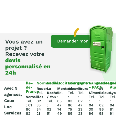
Vous avez un
Demander mon devis
projet ?
Recevez votre
devis
personnalisé en
24h
Île-
Normandie
Vendée
Occitanie
Bourgogne
Centre
Languedoc
Bretagn
Rh
de-
- PACA
Al
Avec 9
Rouen
La
Montauban
Auxerre
Tours
St
France
Tel.
Roche
Tel.
Tel.
Tel.
Nîmes
Brieuc
Lyo
agences,
Versailles
:
/ Yon
:
:
:
Tel.
Tel.
Tel.
Caux
Tel.
02
Tel.
05
03
02
:
:
:
: 01
35
:
47
86
47
04
02
04
Loc
80
34
02
74
75
23
30
96
81
Services
82
21
51
49
85
23
96
58
91