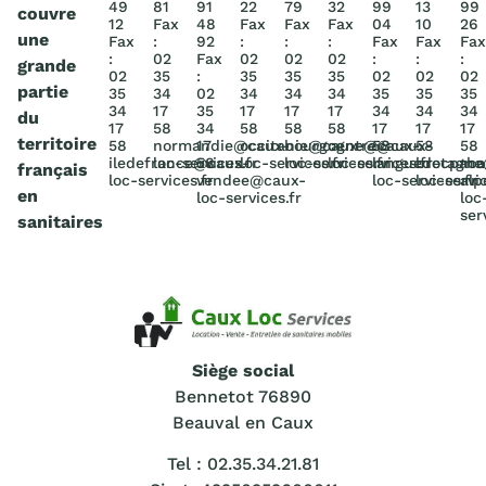
49
81
91
22
79
32
99
13
99
couvre
12
Fax
48
Fax
Fax
Fax
04
10
26
une
Fax
:
92
:
:
:
Fax
Fax
Fax
:
02
Fax
02
02
02
:
:
:
grande
02
35
:
35
35
35
02
02
02
partie
35
34
02
34
34
34
35
35
35
34
17
35
17
17
17
34
34
34
du
17
58
34
58
58
58
17
17
17
territoire
58
normandie@caux-
17
occitanie@caux-
bourgogne@caux-
centre@caux-
58
58
58
iledefrance@caux-
loc-services.fr
58
loc-services.fr
loc-services.fr
loc-services.fr
languedocpac
bretagn
rho
français
loc-services.fr
vendee@caux-
loc-services.fr
loc-servic
alp
en
loc-services.fr
loc
ser
sanitaires
Siège social
Bennetot 76890
Beauval en Caux
Tel : 02.35.34.21.81