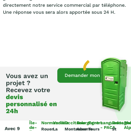
directement notre service commercial par téléphone.
Une réponse vous sera alors apportée sous 24 H.
Vous avez un
Demander mon devis
projet ?
Recevez votre
devis
personnalisé en
24h
Île-
Normandie
Vendée
Occitanie
Bourgogne
Centre
Languedoc
Bretagn
Rh
de-
- PACA
Al
Avec 9
Rouen
La
Montauban
Auxerre
Tours
St