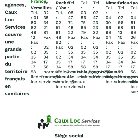
France
Tel.
Roche
Tel.
Tel.
Tel.
Nîmes
Brieuc
Lyo
agences,
Versailles
:
/ Yon
:
:
:
Tel.
Tel.
Tel.
Caux
Tel.
02
Tel.
05
03
02
:
:
:
: 01
35
:
47
86
47
04
02
04
Loc
80
34
02
74
75
23
30
96
81
Services
82
21
51
49
85
23
96
58
91
49
81
91
22
79
32
99
13
99
couvre
12
Fax
48
Fax
Fax
Fax
04
10
26
une
Fax
:
92
:
:
:
Fax
Fax
Fax
:
02
Fax
02
02
02
:
:
:
grande
02
35
:
35
35
35
02
02
02
partie
35
34
02
34
34
34
35
35
35
34
17
35
17
17
17
34
34
34
du
17
58
34
58
58
58
17
17
17
territoire
58
normandie@caux-
17
occitanie@caux-
bourgogne@caux-
centre@caux-
58
58
58
iledefrance@caux-
loc-services.fr
58
loc-services.fr
loc-services.fr
loc-services.fr
languedocpac
bretagn
rho
français
loc-services.fr
vendee@caux-
loc-services.fr
loc-servic
alp
en
loc-services.fr
loc
ser
sanitaires
Siège social