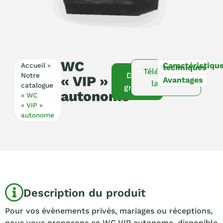
WC
Caractéristiqu
Accueil
»
techniques
Télécharger
Devis
Notre
« VIP »
Avantages
la fiche
catalogue
gratuit
autonome
»
WC
« VIP »
autonome
Description du produit
Pour vos évènements privés, mariages ou réceptions,
nous vous proposons ce WC VIP autonome, disponible