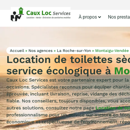
À propos
Nos presta
Accueil
»
Nos agences
»
La Roche-sur-Yon
»
Montaigu-Vendée
Location de toilettes s
service écologique à
Mo
Caux Loc Services est votre partenaire expert pour l
occasions. Spécialistes reconnus pour équiper chanti
éprouvée, incluant livraison, reprise, vidange des déch
fiable. Nos conseillers, toujours disponibles, vous ac
autres solutions, consultez notre page
Location de to
professionnalisme pour un service sur mesure en Mont
économique et respectueuse de l’environnement, répo