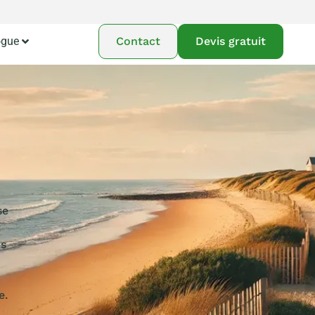
ogue
Contact
Devis gratuit
se
t
os
e.