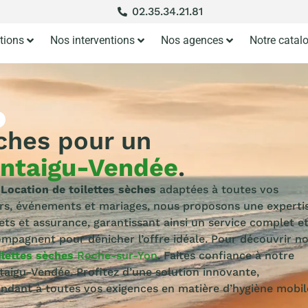
02.35.34.21.81
tions
Nos interventions
Nos agences
Notre catal
èches pour un
ntaigu-Vendée
.
a
Location de toilettes sèches
adaptées à toutes vos
ers, événements et mariages, nous proposons une experti
ets et assurance, garantissant ainsi un service complet e
compagnent pour dénicher l’offre idéale. Pour découvrir n
ilettes sèches
Roche-sur-Yon
. Faites confiance à notre
aigu-Vendée. Profitez d’une solution innovante,
ndant à toutes vos exigences en matière d’hygiène mobil