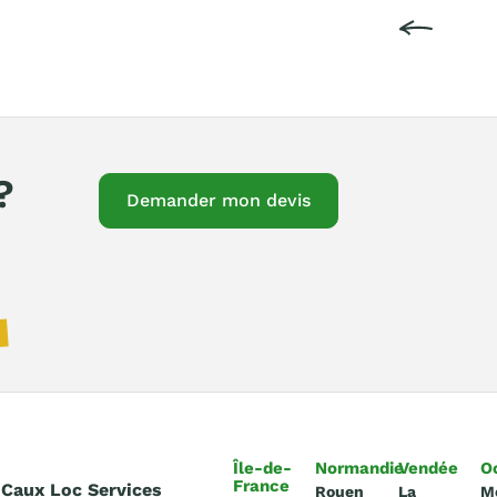
?
Demander mon devis
Île-de-
Normandie
Vendée
O
France
 Caux Loc Services
Rouen
La
M