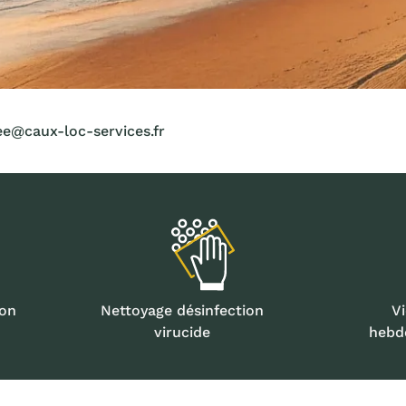
e@caux-loc-services.fr
ion
Nettoyage désinfection
V
virucide
hebd