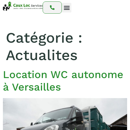
Nos prestations
Nos interventions
Notre catalogue
Catégorie :
Actualites
Location WC autonome
à Versailles