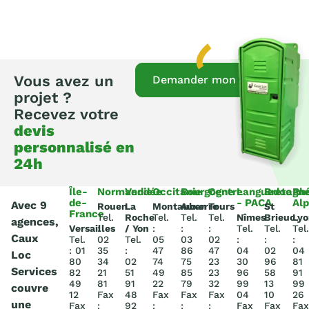
Vous avez un
Demander mon devis
projet ?
Recevez votre
devis
personnalisé en
24h
Île-
Normandie
Vendée
Occitanie
Bourgogne
Centre
Languedoc
Bretagn
Rh
de-
- PACA
Al
Avec 9
Rouen
La
Montauban
Auxerre
Tours
St
France
Tel.
Roche
Tel.
Tel.
Tel.
Nîmes
Brieuc
Lyo
agences,
Versailles
:
/ Yon
:
:
:
Tel.
Tel.
Tel.
Caux
Tel.
02
Tel.
05
03
02
:
:
:
: 01
35
:
47
86
47
04
02
04
Loc
80
34
02
74
75
23
30
96
81
Services
82
21
51
49
85
23
96
58
91
49
81
91
22
79
32
99
13
99
couvre
12
Fax
48
Fax
Fax
Fax
04
10
26
une
Fax
:
92
:
:
:
Fax
Fax
Fax