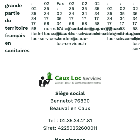
:
02
Fax
02
02
02
:
:
:
grande
02
35
:
35
35
35
02
02
02
partie
35
34
02
34
34
34
35
35
35
34
17
35
17
17
17
34
34
34
du
17
58
34
58
58
58
17
17
17
territoire
58
normandie@caux-
17
occitanie@caux-
bourgogne@caux-
centre@caux-
58
58
58
iledefrance@caux-
loc-services.fr
58
loc-services.fr
loc-services.fr
loc-services.fr
languedocpac
bretagn
rho
français
loc-services.fr
vendee@caux-
loc-services.fr
loc-servic
alp
en
loc-services.fr
loc
ser
sanitaires
Siège social
Bennetot 76890
Beauval en Caux
Tel : 02.35.34.21.81
Siret: 42250252600011
Nos réseaux