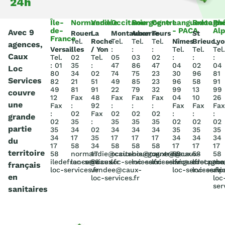
24h
Île-
Normandie
Vendée
Occitanie
Bourgogne
Centre
Languedoc
Bretagn
Rh
de-
- PACA
Al
Avec 9
Rouen
La
Montauban
Auxerre
Tours
St
France
Tel.
Roche
Tel.
Tel.
Tel.
Nîmes
Brieuc
Lyo
agences,
Versailles
:
/ Yon
:
:
:
Tel.
Tel.
Tel.
Caux
Tel.
02
Tel.
05
03
02
:
:
:
: 01
35
:
47
86
47
04
02
04
Loc
80
34
02
74
75
23
30
96
81
Services
82
21
51
49
85
23
96
58
91
49
81
91
22
79
32
99
13
99
couvre
12
Fax
48
Fax
Fax
Fax
04
10
26
une
Fax
:
92
:
:
:
Fax
Fax
Fax
:
02
Fax
02
02
02
:
:
:
grande
02
35
:
35
35
35
02
02
02
partie
35
34
02
34
34
34
35
35
35
34
17
35
17
17
17
34
34
34
du
17
58
34
58
58
58
17
17
17
territoire
58
normandie@caux-
17
occitanie@caux-
bourgogne@caux-
centre@caux-
58
58
58
iledefrance@caux-
loc-services.fr
58
loc-services.fr
loc-services.fr
loc-services.fr
languedocpac
bretagn
rho
français
loc-services.fr
vendee@caux-
loc-services.fr
loc-servic
alp
en
loc-services.fr
loc
ser
sanitaires