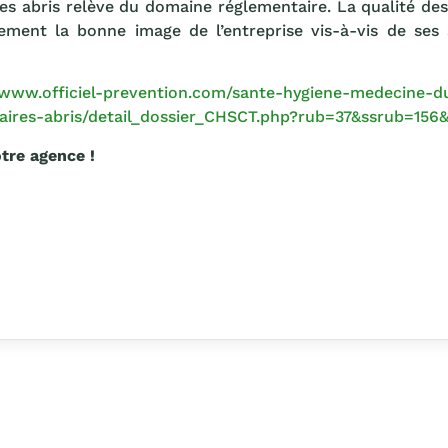
es abris relève du domaine réglementaire. La qualité des v
tement la bonne image de l’entreprise vis-à-vis de ses
/www.officiel-prevention.com/sante-hygiene-medecine-du-
iaires-abris/detail_dossier_CHSCT.php?rub=37&ssrub=156&
tre agence !