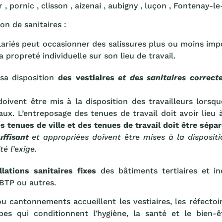
 , pornic , clisson , aizenai , aubigny , luçon , Fontenay-l
on de sanitaires :
alariés peut occasionner des salissures plus ou moins impo
sa propreté individuelle sur son lieu de travail.
 sa disposition
des vestiaires
et des sanitaires
correct
doivent être mis à la disposition des travailleurs lorsq
ux. L’entreposage des tenues de travail doit avoir lieu à
s tenues de ville et des tenues de travail doit être sépar
ffisant
et appropriées doivent être mises à la dispositio
té l’exige.
llations sanitaires fixes
des bâtiments tertiaires et in
 BTP ou autres.
u cantonnements accueillent les vestiaires, les réfectoire
es qui conditionnent l’hygiène, la santé et le bien-êt