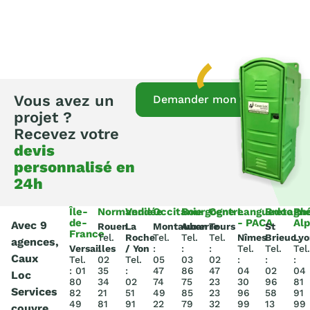
Vous avez un
Demander mon devis
projet ?
Recevez votre
devis
personnalisé en
24h
Île-
Normandie
Vendée
Occitanie
Bourgogne
Centre
Languedoc
Bretagn
Rh
de-
- PACA
Al
Avec 9
Rouen
La
Montauban
Auxerre
Tours
St
France
Tel.
Roche
Tel.
Tel.
Tel.
Nîmes
Brieuc
Lyo
agences,
Versailles
:
/ Yon
:
:
:
Tel.
Tel.
Tel.
Caux
Tel.
02
Tel.
05
03
02
:
:
:
: 01
35
:
47
86
47
04
02
04
Loc
80
34
02
74
75
23
30
96
81
Services
82
21
51
49
85
23
96
58
91
49
81
91
22
79
32
99
13
99
couvre