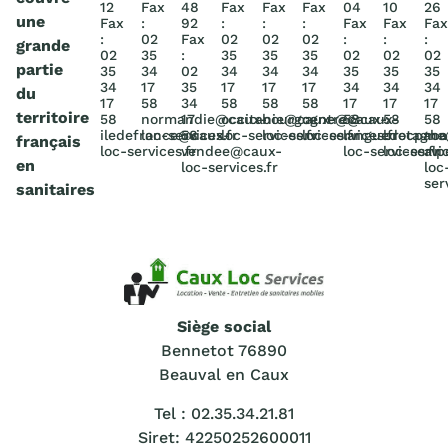
12
Fax
48
Fax
Fax
Fax
04
10
26
une
Fax
:
92
:
:
:
Fax
Fax
Fax
:
02
Fax
02
02
02
:
:
:
grande
02
35
:
35
35
35
02
02
02
partie
35
34
02
34
34
34
35
35
35
34
17
35
17
17
17
34
34
34
du
17
58
34
58
58
58
17
17
17
territoire
58
normandie@caux-
17
occitanie@caux-
bourgogne@caux-
centre@caux-
58
58
58
iledefrance@caux-
loc-services.fr
58
loc-services.fr
loc-services.fr
loc-services.fr
languedocpac
bretagn
rho
français
loc-services.fr
vendee@caux-
loc-services.fr
loc-servic
alp
en
loc-services.fr
loc
ser
sanitaires
Siège social
Bennetot 76890
Beauval en Caux
Tel : 02.35.34.21.81
Siret: 42250252600011