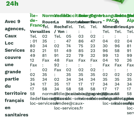
24h
Île-
Normandie
Vendée
Occitanie
Bourgogne
Centre
Languedoc
Bretagn
Rh
de-
- PACA
Al
Avec 9
Rouen
La
Montauban
Auxerre
Tours
St
France
Tel.
Roche
Tel.
Tel.
Tel.
Nîmes
Brieuc
Lyo
agences,
Versailles
:
/ Yon
:
:
:
Tel.
Tel.
Tel.
Caux
Tel.
02
Tel.
05
03
02
:
:
:
: 01
35
:
47
86
47
04
02
04
Loc
80
34
02
74
75
23
30
96
81
Services
82
21
51
49
85
23
96
58
91
49
81
91
22
79
32
99
13
99
couvre
12
Fax
48
Fax
Fax
Fax
04
10
26
une
Fax
:
92
:
:
:
Fax
Fax
Fax
:
02
Fax
02
02
02
:
:
:
grande
02
35
:
35
35
35
02
02
02
partie
35
34
02
34
34
34
35
35
35
34
17
35
17
17
17
34
34
34
du
17
58
34
58
58
58
17
17
17
territoire
58
normandie@caux-
17
occitanie@caux-
bourgogne@caux-
centre@caux-
58
58
58
iledefrance@caux-
loc-services.fr
58
loc-services.fr
loc-services.fr
loc-services.fr
languedocpac
bretagn
rho
français
loc-services.fr
vendee@caux-
loc-services.fr
loc-servic
alp
en
loc-services.fr
loc
ser
sanitaires