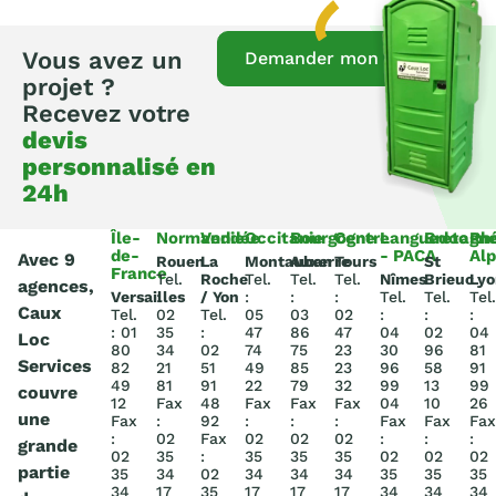
Vous avez un
Demander mon devis
projet ?
Recevez votre
devis
personnalisé en
24h
Île-
Normandie
Vendée
Occitanie
Bourgogne
Centre
Languedoc
Bretagn
Rh
de-
- PACA
Al
Avec 9
Rouen
La
Montauban
Auxerre
Tours
St
France
Tel.
Roche
Tel.
Tel.
Tel.
Nîmes
Brieuc
Lyo
agences,
Versailles
:
/ Yon
:
:
:
Tel.
Tel.
Tel.
Caux
Tel.
02
Tel.
05
03
02
:
:
:
: 01
35
:
47
86
47
04
02
04
Loc
80
34
02
74
75
23
30
96
81
Services
82
21
51
49
85
23
96
58
91
49
81
91
22
79
32
99
13
99
couvre
12
Fax
48
Fax
Fax
Fax
04
10
26
une
Fax
:
92
:
:
:
Fax
Fax
Fax
:
02
Fax
02
02
02
:
:
:
grande
02
35
:
35
35
35
02
02
02
partie
35
34
02
34
34
34
35
35
35
34
17
35
17
17
17
34
34
34