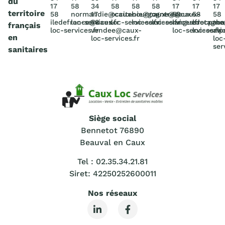
du
17
58
34
58
58
58
17
17
17
territoire
58
normandie@caux-
17
occitanie@caux-
bourgogne@caux-
centre@caux-
58
58
58
iledefrance@caux-
loc-services.fr
58
loc-services.fr
loc-services.fr
loc-services.fr
languedocpac
bretagn
rho
français
loc-services.fr
vendee@caux-
loc-services.fr
loc-servic
alp
en
loc-services.fr
loc
ser
sanitaires
Siège social
Bennetot 76890
Beauval en Caux
Tel : 02.35.34.21.81
Siret: 42250252600011
Nos réseaux