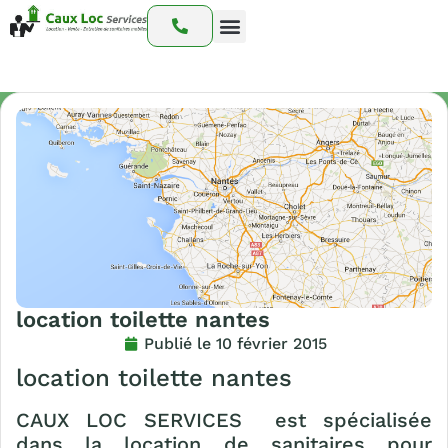
Nos prestations
Nos interventions
Notre catalogue
location toilette nantes
Publié le
10 février 2015
location toilette nantes
CAUX LOC SERVICES
est spécialisée
dans la location de sanitaires pour