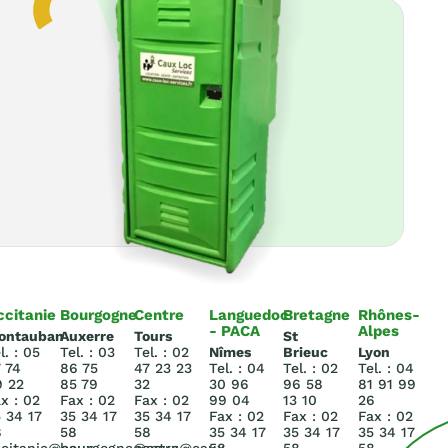
ccitanie
Bourgogne
Centre
Languedoc
Bretagne
Rhônes-
- PACA
Alpes
ontauban
Auxerre
Tours
St
l. : 05
Tel. : 03
Tel. : 02
Nîmes
Brieuc
Lyon
 74
86 75
47 23 23
Tel. : 04
Tel. : 02
Tel. : 04
9 22
85 79
32
30 96
96 58
81 91 99
x : 02
Fax : 02
Fax : 02
99 04
13 10
26
 34 17
35 34 17
35 34 17
Fax : 02
Fax : 02
Fax : 02
8
58
58
35 34 17
35 34 17
35 34 17