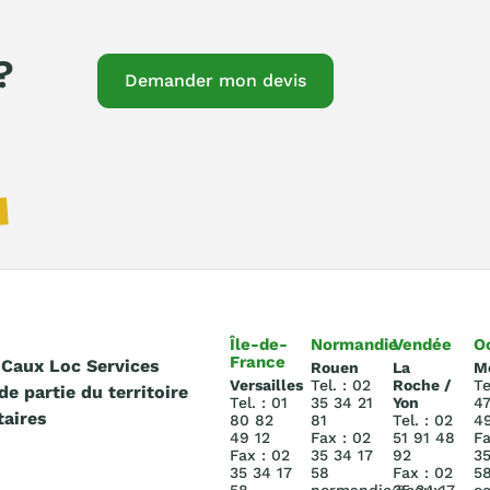
?
Demander mon devis
Île-de-
Normandie
Vendée
O
France
 Caux Loc Services
Rouen
La
M
Versailles
Tel. : 02
Roche /
Te
e partie du territoire
Tel. : 01
35 34 21
Yon
47
taires
80 82
81
Tel. : 02
4
49 12
Fax : 02
51 91 48
Fa
Fax : 02
35 34 17
92
35
35 34 17
58
Fax : 02
5