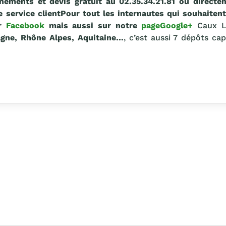
nements et devis gratuit au 02.35.34.21.81 ou
directe
 service client
Pour tout les internautes qui souhaiten
ur
Facebook
mais aussi sur notre
pageGoogle+
Caux L
agne, Rhône Alpes, Aquitaine…
, c’est aussi 7 dépôts ca