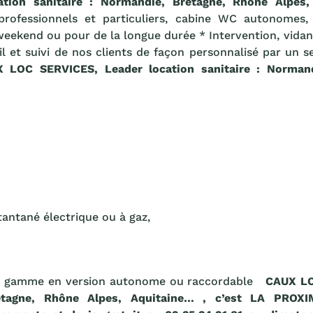
tion sanitaire : Normandie, Bretagne, Rhône Alpes
professionnels et particuliers, cabine WC autonomes,
 weekend ou pour de la longue durée * Intervention, vida
l et suivi de nos clients de façon personnalisé par un s
LOC SERVICES, Leader location sanitaire : Normand
antané électrique ou à gaz,
re gamme en version autonome ou raccordable
CAUX LO
retagne, Rhône Alpes, Aquitaine… , c’est LA PR