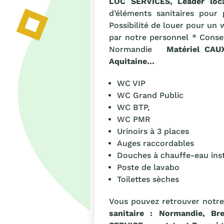
LOC SERVICES, Leader loca
d’éléments sanitaires pour 
Possibilité de louer pour un
par notre personnel * Consei
Normandie
Matériel
CAUX 
Aquitaine…
WC VIP
WC Grand Public
WC BTP,
WC PMR
Urinoirs à 3 places
Auges raccordables
Douches à chauffe-eau inst
Poste de lavabo
Toilettes sèches
Vous pouvez retrouver not
sanitaire : Normandie, B