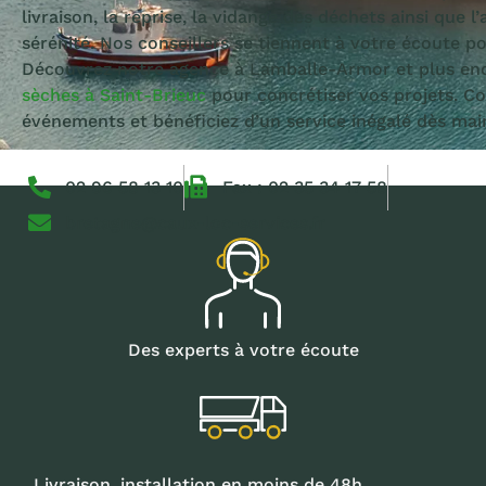
livraison, la reprise, la vidange des déchets ainsi que 
sérénité. Nos conseillers se tiennent à votre écoute pou
Découvrez notre agence à Lamballe-Armor et plus en
sèches à Saint-Brieuc
pour concrétiser vos projets. Co
événements et bénéficiez d’un service inégalé dès mai
02 96 58 13 10
Fax : 02 35 34 17 58
bretagne@caux-loc-services.fr
Des experts à votre écoute
Livraison, installation en moins de 48h