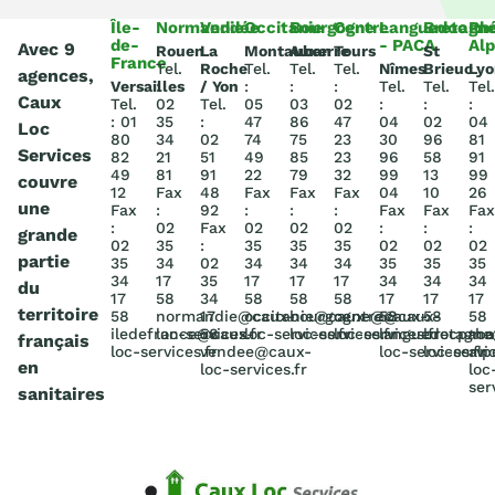
Île-
Normandie
Vendée
Occitanie
Bourgogne
Centre
Languedoc
Bretagn
Rh
de-
- PACA
Al
Avec 9
Rouen
La
Montauban
Auxerre
Tours
St
France
Tel.
Roche
Tel.
Tel.
Tel.
Nîmes
Brieuc
Lyo
agences,
Versailles
:
/ Yon
:
:
:
Tel.
Tel.
Tel.
Caux
Tel.
02
Tel.
05
03
02
:
:
:
: 01
35
:
47
86
47
04
02
04
Loc
80
34
02
74
75
23
30
96
81
Services
82
21
51
49
85
23
96
58
91
49
81
91
22
79
32
99
13
99
couvre
12
Fax
48
Fax
Fax
Fax
04
10
26
une
Fax
:
92
:
:
:
Fax
Fax
Fax
:
02
Fax
02
02
02
:
:
:
grande
02
35
:
35
35
35
02
02
02
partie
35
34
02
34
34
34
35
35
35
34
17
35
17
17
17
34
34
34
du
17
58
34
58
58
58
17
17
17
territoire
58
normandie@caux-
17
occitanie@caux-
bourgogne@caux-
centre@caux-
58
58
58
iledefrance@caux-
loc-services.fr
58
loc-services.fr
loc-services.fr
loc-services.fr
languedocpac
bretagn
rho
français
loc-services.fr
vendee@caux-
loc-services.fr
loc-servic
alp
en
loc-services.fr
loc
ser
sanitaires